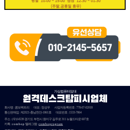
가상컴퓨터임대
원격데스크탑피시업체
회사명 : 콤보팩트리
대표 : 정성우
사업자등록번호 :
778-07-02018
통신판매업 : 제
2021
-충남천안-
1861호
대표번호 : 1533-7864
주소 :
(우)14539
경기도 부천시 원미구 길주로 311 뉴월드타운 607호
카톡 :
combop
텔레그램 :
comboprogram
단체문자발송