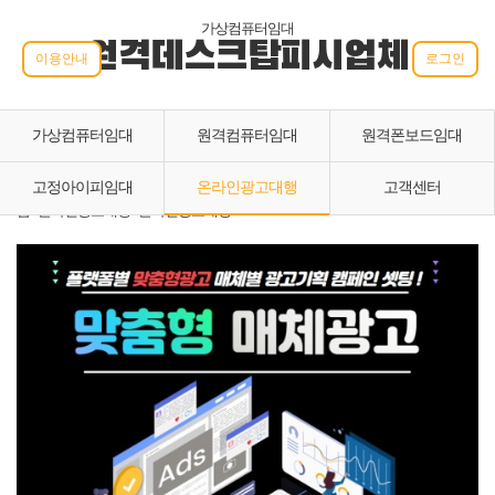
가상컴퓨터임대
원격데스크탑피시업체
이용안내
로그인
가상컴퓨터임대
원격컴퓨터임대
원격폰보드임대
고정아이피임대
온라인광고대행
고객센터
홈 › 온라인광고대행 › 온라인광고대행