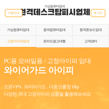
가상컴퓨터임대
원격데스크탑피시업체
이용안내
로그인
가상컴퓨터임대
원격컴퓨터임대
원격폰보드임대
고정아이피임대
온라인광고대행
고객센터
PC용 모바일용 / 고정아이피 임대
와이어가드 아이피
오픈VPN . 와이어가드 . 다중크롬창 Http
다양한 국내 고정아이피 상품을 활용해보세요