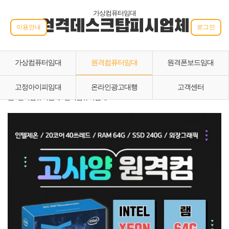
가상컴퓨터임대
원격데스크탑피시업체
이용안내
로그인
가상컴퓨터임대
원격컴퓨터임대
원격폰보드임대
고정아이피임대
온라인광고대행
고객센터
홈 › 원격컴퓨터임대 › 원격컴퓨터임대