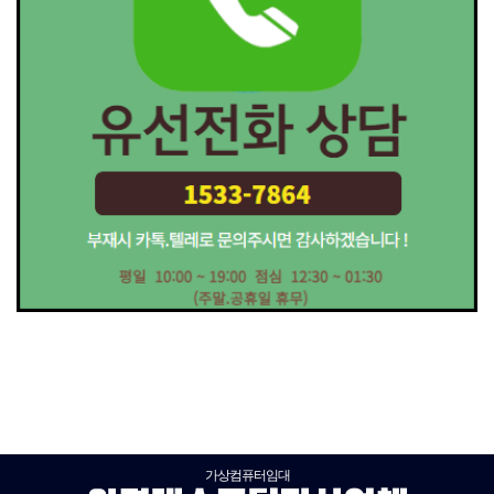
가상컴퓨터임대