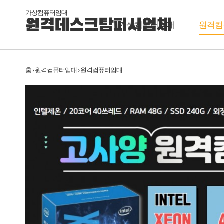
가상컴퓨터임대
원격데스크탑피시업체
가상컴퓨터임대
원격컴
홈 › 원격컴퓨터임대 › 원격컴퓨터임대