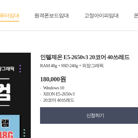
퓨터임대
원격폰보드임대
고정아이피임대
인텔제온 E5-2650v3 20코어 40쓰레드
RAM 48g + SSD 240g + 외장그래픽
180,000원
Windows 10
XEON E5-2650v3
20코어 40쓰레드
신청하기