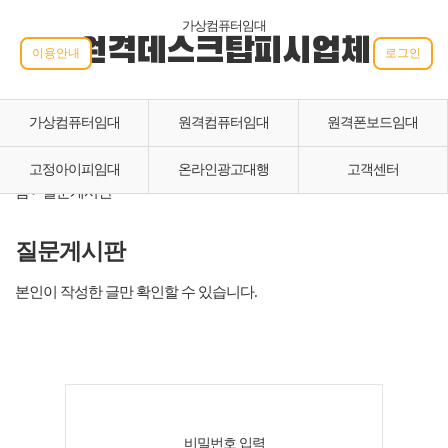
가상컴퓨터임대
원격데스크탑피시업체
이용안내
로그인
가상컴퓨터임대
원격컴퓨터임대
원격폰보드임대
고정아이피임대
온라인광고대행
고객센터
홈 > 질문게시판
질문게시판
본인이 작성한 글만 확인할 수 있습니다.
비밀번호 입력