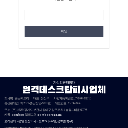
확인
가상컴퓨터임대
원격데스크탑피시업체
회사명 : 콤보팩트리
대표 : 정성우
사업자등록번호 :
778-07-02018
통신판매업 : 제
2021
-충남천안-
1861호
대표번호 : 1533-7864
주소 :
(우)14539
경기도 부천시 원미구 길주로 311 뉴월드타운 607호
카톡 :
combop
텔레그램 :
comboprogram
단체문자발송
고객센터 :
(평일 오전10시 ~ 오후7시 / 주말, 공휴일 휴무)